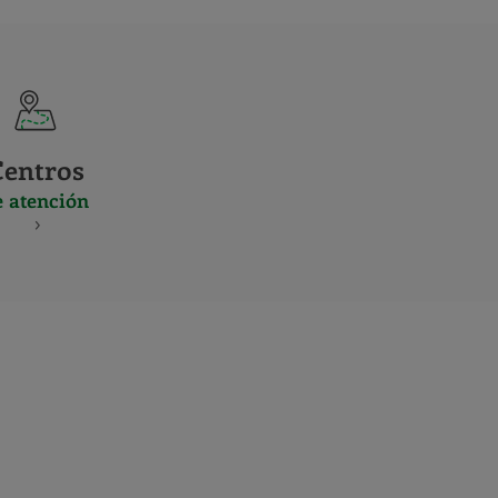
Centros
e atención
S
NES