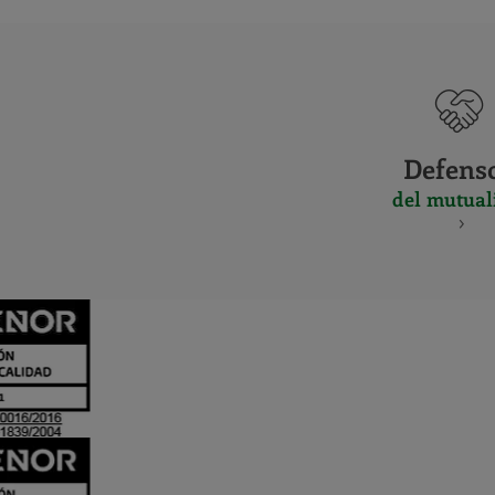
Defens
del mutual