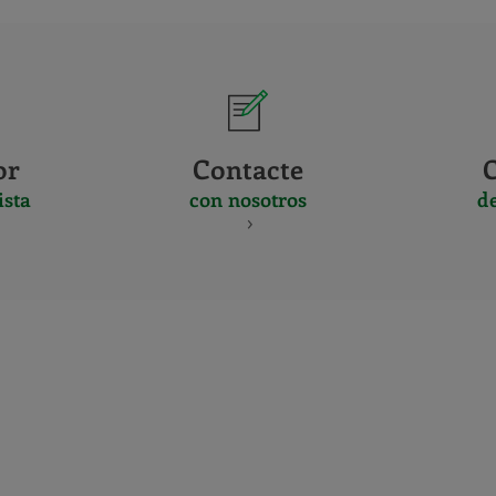
or
Contacte
ista
con nosotros
d
CERTIFICADO
Y
ACREDITACIO