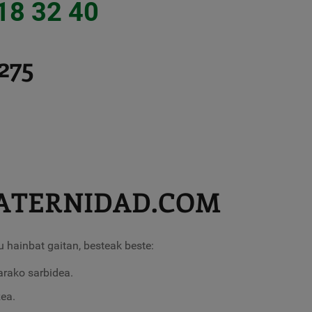
18 32 40
275
ATERNIDAD.COM
u hainbat gaitan, besteak beste:
arako sarbidea.
zea.