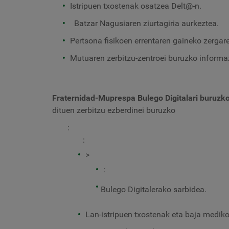
Istripuen txostenak osatzea Delt@-n.
Batzar Nagusiaren ziurtagiria aurkeztea.
Pertsona fisikoen errentaren gaineko zergaren
Mutuaren zerbitzu-zentroei buruzko informa
Fraternidad-Muprespa Bulego Digitalari buruzk
dituen zerbitzu ezberdinei buruzko
:
:
>
:
Bulego Digitalerako sarbidea.
Lan-istripuen txostenak eta baja medik