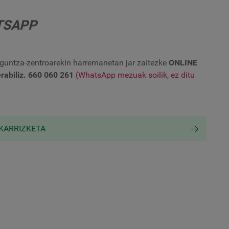
TSAPP
aguntza-zentroarekin harremanetan jar zaitezke
ONLINE
erabiliz. 660 060 261
(WhatsApp mezuak soilik, ez ditu
LKARRIZKETA