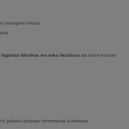
 ziurtagiria lortzea.
zioa
o laguntza teknikoa ere eska dezakezu
eta barne hartzen
orik gabeko istripuen harremanak kudeatzea