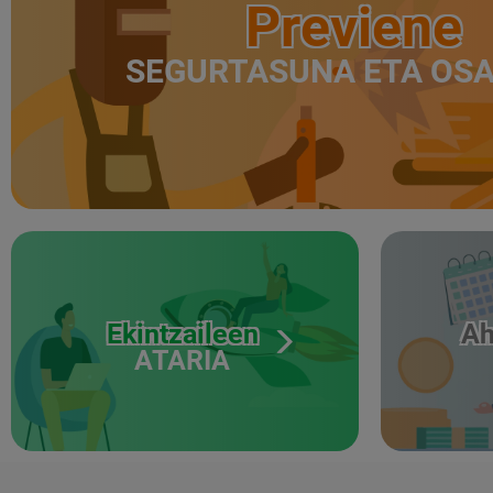
Previene
SEGURTASUNA ETA OS
Ekintzaileen
Ah
ATARIA