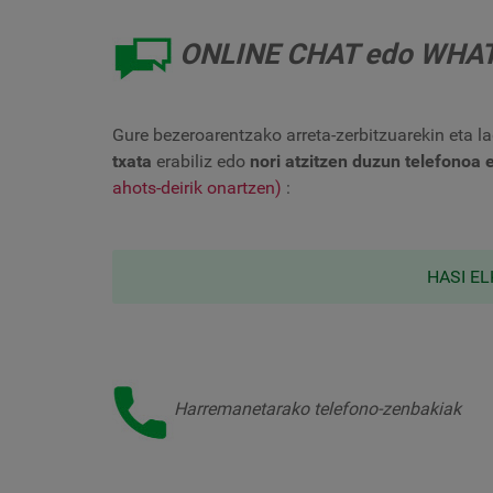
ONLINE CHAT edo WHA
Gure bezeroarentzako arreta-zerbitzuarekin eta l
txata
erabiliz edo
nori atzitzen duzun telefonoa 
ahots-deirik onartzen)
:
HASI E
Harremanetarako telefono-zenbakiak