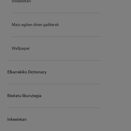
Inkestetan
Maiz egiten diren galderak
Wallpaper
Elkarrekiko Dictionary
Bisitatu liburutegia
Inkestetan