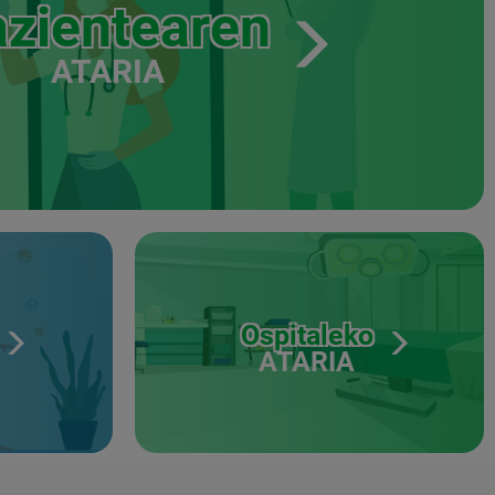
zientearen
ATARIA
Ospitaleko
ATARIA