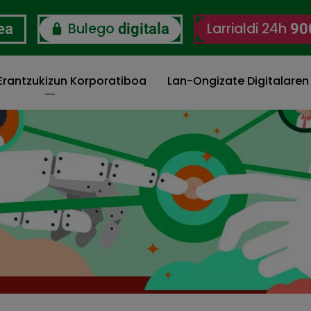
Bulego
Larrialdi 24h
ea
digitala
90
 Erantzukizun Korporatiboa
Lan-Ongizate Digitalaren