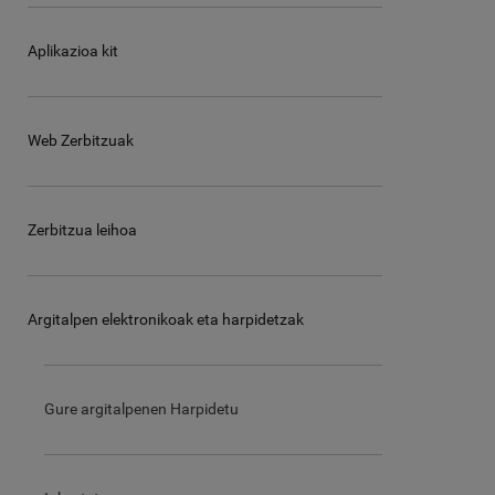
Aplikazioa kit
Web Zerbitzuak
Zerbitzua leihoa
Argitalpen elektronikoak eta harpidetzak
Gure argitalpenen Harpidetu