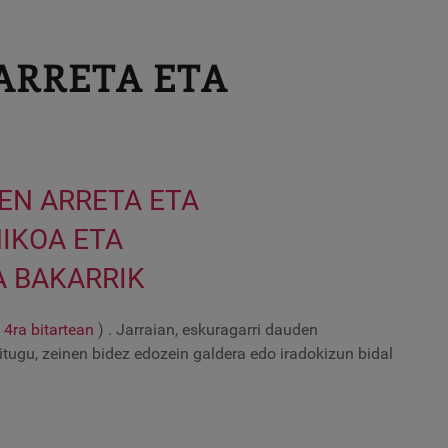
ARRETA ETA
EN ARRETA ETA
IKOA ETA
A BAKARRIK
 4ra bitartean
) . Jarraian, eskuragarri dauden
tugu, zeinen bidez edozein galdera edo iradokizun bidal