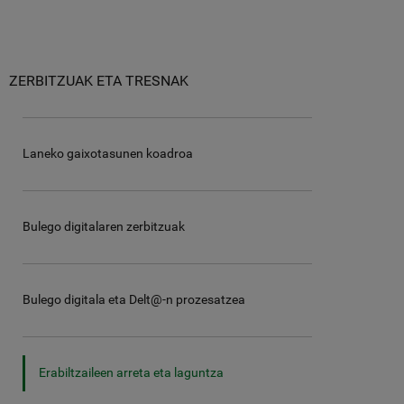
ZERBITZUAK ETA TRESNAK
Laneko gaixotasunen koadroa
Bulego digitalaren zerbitzuak
Bulego digitala eta Delt@-n prozesatzea
Erabiltzaileen arreta eta laguntza