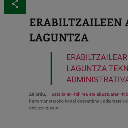
Partekatu
ERABILTZAILEEN 
LAGUNTZA
ERABILTZAILEAR
LAGUNTZA TEKN
ADMINISTRATIV
20 ordu,
uztailaren 4tik 4ra eta abuztuaren 4tik
harremanetarako kanal desberdinak adierazten di
diezazkiguzun: