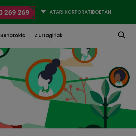
Selecciona
0 269 269
un
perfil
Bilatu
 Behatokia
Ziurtagiriak