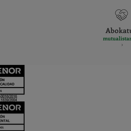
Abokat
mutualista