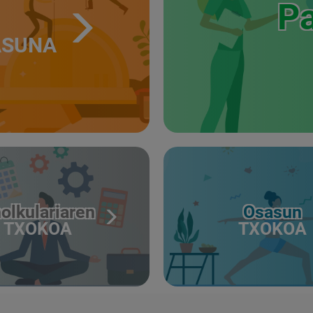
Pa
ASUNA
olkulariaren
Osasun
TXOKOA
TXOKOA