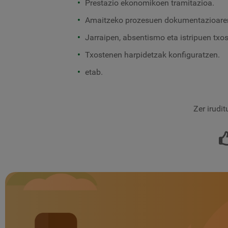
Prestazio ekonomikoen tramitazioa.
Amaitzeko prozesuen dokumentazioare
Jarraipen, absentismo eta istripuen txos
Txostenen harpidetzak konfiguratzen.
etab.
Zer irudi