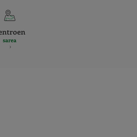
entroen
sarea
S
NES