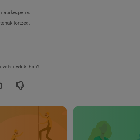
n aurkezpena.
tenak lortzea.
tu zaizu eduki hau?