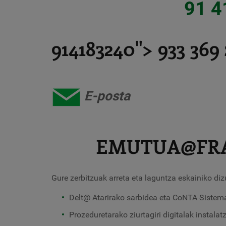
91 4
914183240"> 933 369 
E-posta
EMUTUA@FR
Gure zerbitzuak arreta eta laguntza eskainiko diz
Delt@ Atarirako sarbidea eta CoNTA Sistem
Prozeduretarako ziurtagiri digitalak instalat