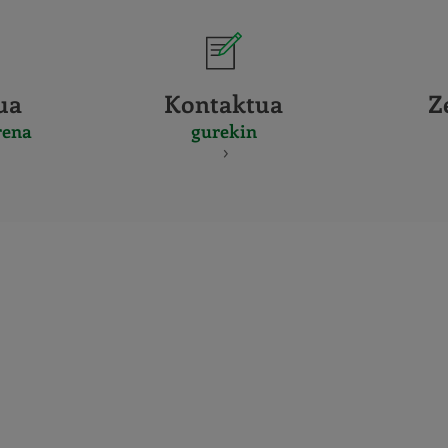
ua
Kontaktua
Z
rena
gurekin
CERTIFICADO
Y
ACREDITACIO