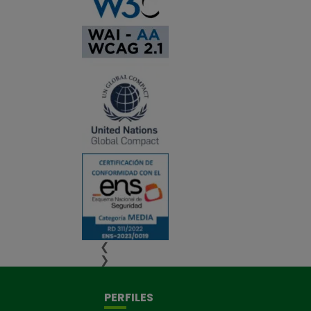
❮
❯
PERFILES