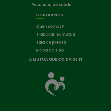
Recuncho de saúde
CONÓCENOS
Quen somos?
Traballar na mutua
sala de prensa
Mapa do sitio
A MUTUA QUE COIDA DE TI
A
Mutua
que
te
coida