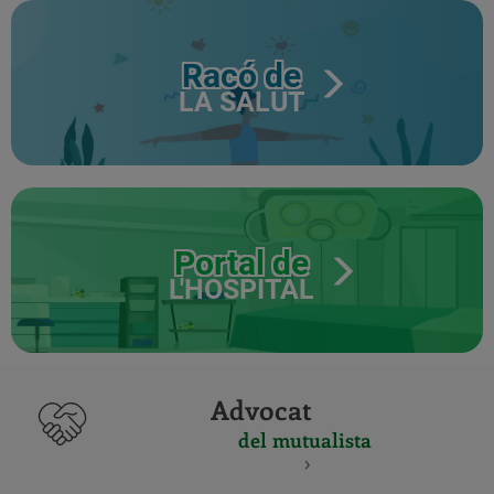
Racó de
LA SALUT
Portal de
L'HOSPITAL
Advocat
del mutualista