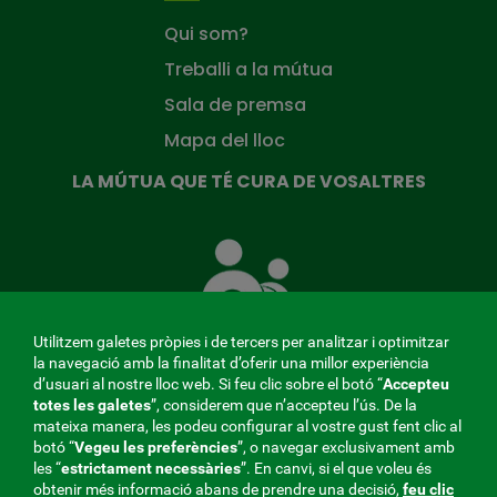
Qui som?
Treballi a la mútua
Sala de premsa
Mapa del lloc
LA MÚTUA QUE TÉ CURA DE VOSALTRES
La
Mútua
que
té
cura
Utilitzem galetes pròpies i de tercers per analitzar i optimitzar
de
la navegació amb la finalitat d’oferir una millor experiència
tu
d’usuari al nostre lloc web. Si feu clic sobre el botó “
Accepteu
totes les galetes
”, considerem que n’accepteu l’ús. De la
mateixa manera, les podeu configurar al vostre gust fent clic al
MENÚ
botó “
Vegeu les preferències
”, o navegar exclusivament amb
les “
estrictament
necessàries
”. En canvi, si el que voleu és
REDES
obtenir més informació abans de prendre una decisió,
feu clic