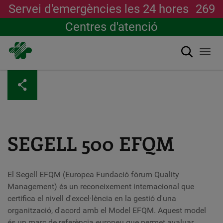
Servei d'emergències les 24 hores
269
Centres d'atenció
Cerca
Togg
navi
Vés
al
contingut
SEGELL 500 EFQM
El Segell EFQM (Europea Fundació fòrum Quality
Management) és un reconeixement internacional que
certifica el nivell d'excel·lència en la gestió d'una
organització, d'acord amb el Model EFQM. Aquest model
és un marc de referència europeu que permet avaluar