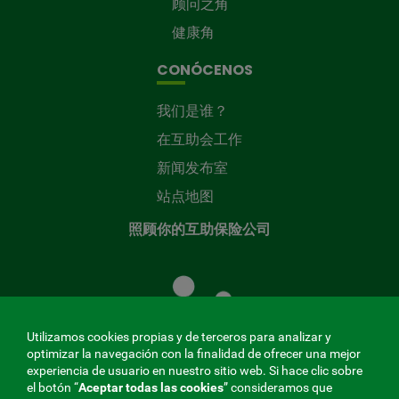
顾问之角
健康角
CONÓCENOS
我们是谁？
在互助会工作
新闻发布室
站点地图
照顾你的互助保险公司
照
顾
您
的
Utilizamos cookies propias y de terceros para analizar y
共
optimizar la navegación con la finalidad de ofrecer una mejor
同
experiencia de usuario en nuestro sitio web. Si hace clic sobre
el botón “
Aceptar todas las cookies
” consideramos que
基