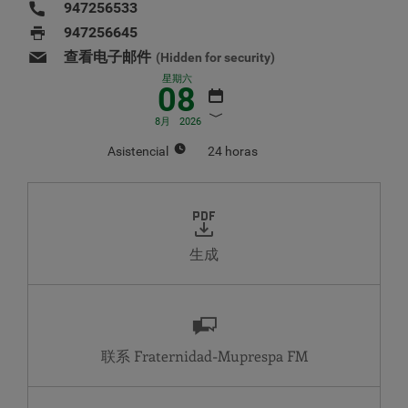
947256533
947256645
查看电子邮件
(Hidden for security)
星期六
08
8月
2026
Asistencial
24 horas
八月
2026
周
周
周
周
周
周
周
一
二
三
四
五
六
日
生成
1
2
3
4
5
6
7
8
9
10
11
12
13
14
15
16
17
18
19
20
21
22
23
联系 Fraternidad-Muprespa
24
25
26
27
28
29
30
31