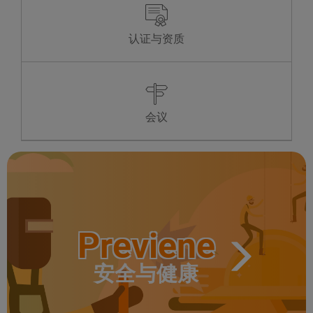
Asistencial
MI
24 horas
认证与资质
JU
24 horas
VI
24 horas
SA
24 horas
DO
24 horas
LU
24 horas
MA
24 horas
会议
Previene
安全与健康