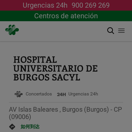
Urgencias 24h
900 269 269
Centros de atención
搜索
Togg
navi
跳
转
到
HOSPITAL
主
UNIVERSITARIO DE
要
内
BURGOS SACYL
容
Concertados
Urgencias 24h
AV Islas Baleares , Burgos (Burgos) - CP
(09006)
如何到达