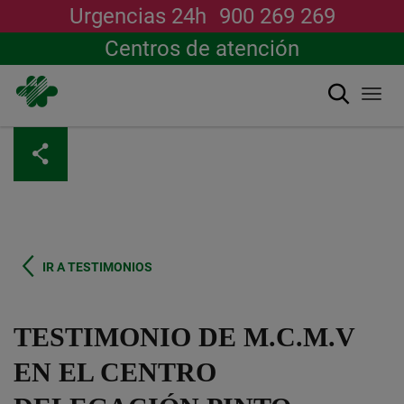
Urgencias 24h
900 269 269
Centros de atención
搜索
Togg
navi
跳
转
到
主
要
内
容
IR A TESTIMONIOS
TESTIMONIO DE M.C.M.V
EN EL CENTRO