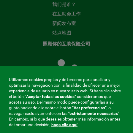
我们是谁？
在互助会工作
新闻发布室
站点地图
照顾你的互助保险公司
照
顾
您
的
Utilizamos cookies propias y de terceros para analizar y
共
optimizar la navegación con la finalidad de ofrecer una mejor
同
experiencia de usuario en nuestro sitio web. Si hace clic sobre
el botón “
Aceptar todas las cookies
” consideramos que
基
acepta su uso. Del mismo modo puede configurarlas a su
金
gusto haciendo clic sobre el botón ”
Ver preferencias
”, o
MENÚ
navegar exclusivamente con las
"estrictamente
necesarias
”.
En cambio, si lo que desea es obtener más información antes
REDES
de tomar una decisión,
haga clic aquí
.