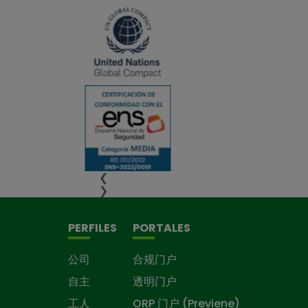
❮
❯
PERFILES
PORTALES
公司
合规门户
自主
透明门户
工人
ORP 门户 (Previene)