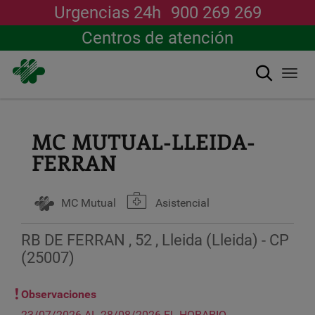
Urgencias 24h
900 269 269
Centros de atención
搜索
Togg
navi
跳
转
到
MC MUTUAL-LLEIDA-
主
FERRAN
要
内
容
MC Mutual
Asistencial
RB DE FERRAN , 52 , Lleida (Lleida) - CP
(25007)
Observaciones
23/07/2026 AL 28/08/2026 EL HORARIO