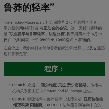
鲁莽的轻率”
Fraternidad-Muprespa，社会保障号 275 的共同合作者，
举办新的网络研讨会
与互助会的会议。
这一天我们要聊的
是
"
职业轻率与鲁莽轻率，法理分析
"
,
将于周四举行
6月11
日
在
的时间表
上午 09:00 至 10:00
格式上
在线的。
在会议上，我们将讨论简单鲁莽的概念和差异，以及交通违
规和鲁莽危害。
程序：
09:00 h.
欢迎。
西尔维娅·贝拉·费尔南德斯。
传播与
机构关系部主任
由 Fraternidad-Muprespa 提供。
09:05 h
.
职业轻率与鲁莽轻率，法理分析
.
亚历杭德拉
·维万科斯·阿隆索。
XPROTX 法律服务和咨询中心的