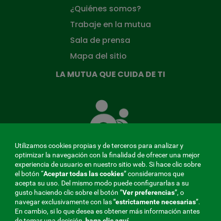
¿Quiénes somos?
Trabaje en la mutua
Sala de prensa
Mapa del sitio
LA MUTUA QUE CUIDA DE TI
La
Mutua
que
cuida
de
Utilizamos cookies propias y de terceros para analizar y
ti
optimizar la navegación con la finalidad de ofrecer una mejor
experiencia de usuario en nuestro sitio web. Si hace clic sobre
el botón “
Aceptar todas las cookies
” consideramos que
acepta su uso. Del mismo modo puede configurarlas a su
MENÚ
gusto haciendo clic sobre el botón ”
Ver preferencias
”, o
navegar exclusivamente con las
"estrictamente
necesarias
”.
REDES
En cambio, si lo que desea es obtener más información antes
de tomar una decisión,
haga clic aquí
.