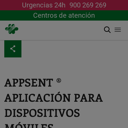
Urgencias 24h
900 269 269
Centros de atención
Buscar
Togg
navi
Pasar
al
contenido
principal
APPSENT ®
APLICACIÓN PARA
DISPOSITIVOS
MÓVILES