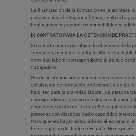
La financiación de la formación en la empresa pu
cotizaciones a la Seguridad Social, solo si hay co
bonificaciones y asumir responsabilidades adici
b) CONTRATO PARA LA OBTENCIÓN DE PRÁCT
El contrato tendrá por objeto la obtención de la 
formación, mediante la adquisición de las habili
actividad laboral correspondiente al título o cert
trabajadora.
Puede celebrarse con personas que posean un título
del sistema de formación profesional, o un título
habiliten para la actividad laboral. La persona tr
correspondiente, o, en su defecto, acreditación ofi
concertarse dentro de los tres años siguientes a l
personas con discapacidad o capacidad intelectua
Para quienes hayan estudiado en el extranjero, e
homologación del título en España. No se puede 
profesional o formativa superior a tres meses en