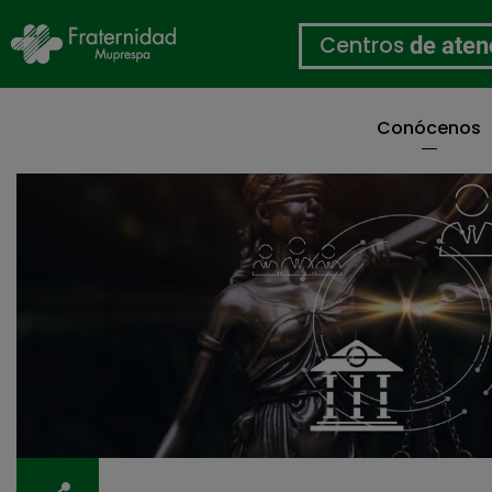
Centros
de aten
Conócenos
Pasar
al
contenido
principal