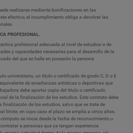
ede realizarse mediante bonificaciones en las
ste efectivo; el incumplimiento obliga a devolver las
onales.
ICA PROFESIONAL.
práctica profesional adecuada al nivel de estudios o de
dades y capacidades necesarias para el desarrollo de la
ificado del que se halle en posesión la persona
 universitario, un título o certificado de grado C, D o E
 equivalente de enseñanzas artísticas o deportivas que
abajadora debe aportar copia del título o certificado
cial de la finalización de los estudios. Este contrato debe
a finalización de los estudios, salvo que se trate de
l límite, en cuyo caso el plazo se amplía a cinco años.
l cómputo se inicia desde la fecha de reconocimiento u
contratar a personas que ya tengan experiencia
 la misma actividad dentro de la misma empresa, sin