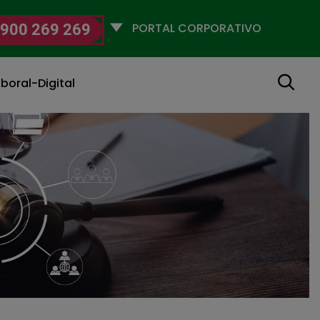
Selecciona
900 269 269
un
perfil
Buscar
boral-Digital