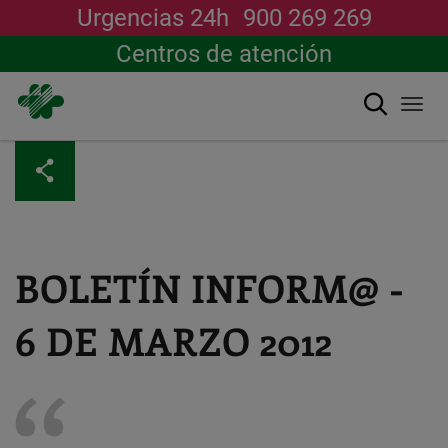
Urgencias 24h
900 269 269
Centros de atención
Buscar
Togg
navi
Pasar
al
contenido
principal
BOLETÍN INFORM@ -
6 DE MARZO 2012