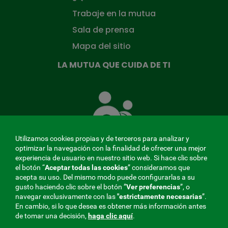
Trabaje en la mutua
Sala de prensa
Mapa del sitio
LA MUTUA QUE CUIDA DE TI
La
Mutua
que
cuida
de
Utilizamos cookies propias y de terceros para analizar y
ti
optimizar la navegación con la finalidad de ofrecer una mejor
experiencia de usuario en nuestro sitio web. Si hace clic sobre
el botón “
Aceptar todas las cookies
” consideramos que
acepta su uso. Del mismo modo puede configurarlas a su
MENÚ
gusto haciendo clic sobre el botón ”
Ver preferencias
”, o
navegar exclusivamente con las
"estrictamente
necesarias
”.
REDES
En cambio, si lo que desea es obtener más información antes
de tomar una decisión,
haga clic aquí
.
SOCIALES