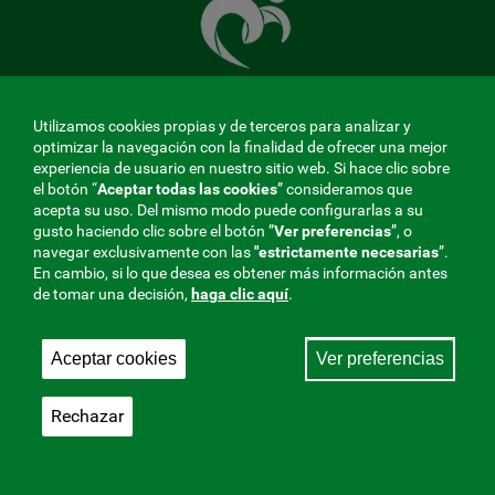
cuida
de
ti
Utilizamos cookies propias y de terceros para analizar y
optimizar la navegación con la finalidad de ofrecer una mejor
MENÚ
experiencia de usuario en nuestro sitio web. Si hace clic sobre
el botón “
Aceptar todas las cookies
” consideramos que
REDES
acepta su uso. Del mismo modo puede configurarlas a su
gusto haciendo clic sobre el botón ”
Ver preferencias
”, o
SOCIALES
navegar exclusivamente con las
"estrictamente
necesarias
”.
Perfil de contratante
|
Cookies
|
Aviso legal
|
Privacidad
En cambio, si lo que desea es obtener más información antes
V20
de tomar una decisión,
haga clic aquí
.
Mutua Colaboradora con la Seguridad Social, 275.
Fraternidad-Muprespa 2026
Aceptar cookies
Ver preferencias
Guardar
Castellano
Rechazar