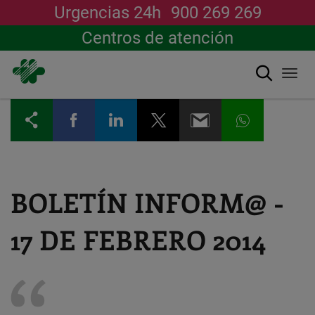
Urgencias 24h
900 269 269
Centros de atención
Buscar
Togg
navi
Pasar
al
contenido
principal
BOLETÍN INFORM@ -
17 DE FEBRERO 2014