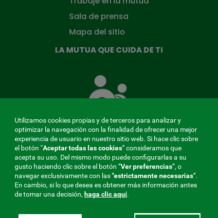
Trabaje en la mutua
Sala de prensa
Mapa del sitio
LA MUTUA QUE CUIDA DE TI
La
Mutua
que
cuida
de
Utilizamos cookies propias y de terceros para analizar y
ti
optimizar la navegación con la finalidad de ofrecer una mejor
experiencia de usuario en nuestro sitio web. Si hace clic sobre
el botón “
Aceptar todas las cookies
” consideramos que
acepta su uso. Del mismo modo puede configurarlas a su
MENÚ
gusto haciendo clic sobre el botón ”
Ver preferencias
”, o
navegar exclusivamente con las
"estrictamente
necesarias
”.
REDES
En cambio, si lo que desea es obtener más información antes
de tomar una decisión,
haga clic aquí
.
SOCIALES
Perfil de contratante
|
Cookies
|
Aviso legal
|
Privacidad