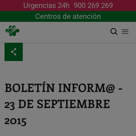
Urgencias 24h
900 269 269
Centros de atención
Buscar
Togg
navi
Pasar
al
contenido
principal
BOLETÍN INFORM@ -
23 DE SEPTIEMBRE
2015