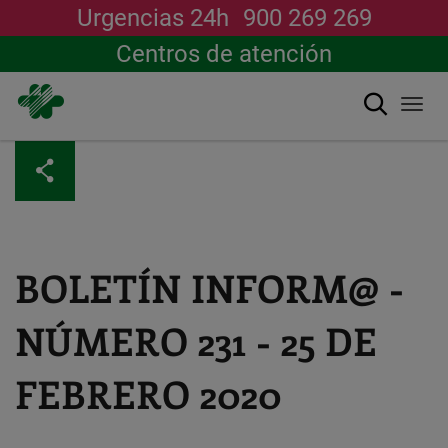
Urgencias 24h
900 269 269
Centros de atención
Buscar
Togg
navi
Pasar
al
contenido
principal
BOLETÍN INFORM@ -
NÚMERO 231 - 25 DE
FEBRERO 2020