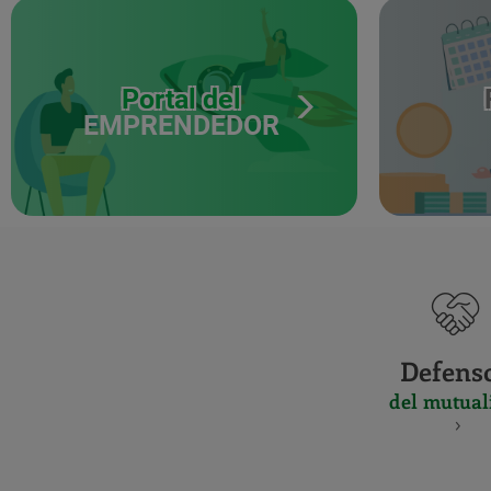
Portal del
EMPRENDEDOR
Defens
del mutual