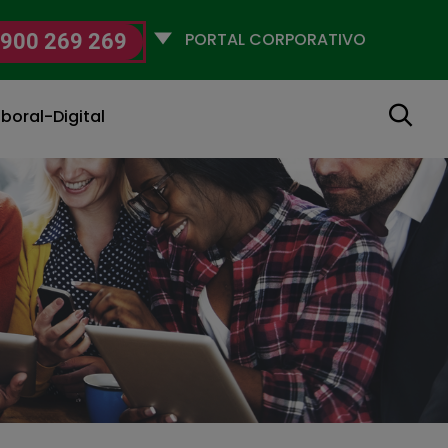
Selecciona
900 269 269
un
perfil
Buscar
boral-Digital