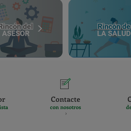
Rincón del
Rincón de
ASESOR
LA SALUD
or
Contacte
ista
con nosotros
d