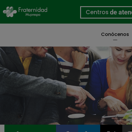
Centros
de aten
Conócenos
Pasar
al
contenido
principal