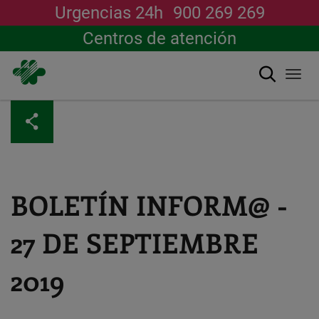
Urgencias 24h
900 269 269
Centros de atención
Buscar
Togg
navi
Pasar
al
contenido
principal
BOLETÍN INFORM@ -
27 DE SEPTIEMBRE
2019