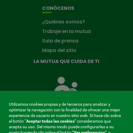
CONÓCENOS
¿Quiénes somos?
Trabaje en la mutua
Sala de prensa
Mapa del sitio
LA MUTUA QUE CUIDA DE TI
La
Mutua
que
cuida
de
Utilizamos cookies propias y de terceros para analizar y
ti
optimizar la navegación con la finalidad de ofrecer una mejor
experiencia de usuario en nuestro sitio web. Si hace clic sobre
el botón “
Aceptar todas las cookies
” consideramos que
acepta su uso. Del mismo modo puede configurarlas a su
MENÚ
gusto haciendo clic sobre el botón ”
Ver preferencias
”, o