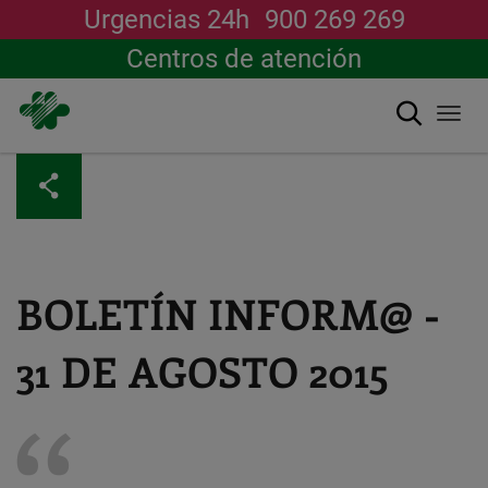
Urgencias 24h
900 269 269
Centros de atención
Buscar
Togg
navi
Pasar
al
contenido
principal
BOLETÍN INFORM@ -
31 DE AGOSTO 2015