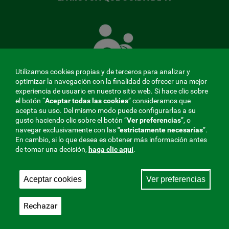
La
Mutua
que
cuida
de
Utilizamos cookies propias y de terceros para analizar y
ti
optimizar la navegación con la finalidad de ofrecer una mejor
experiencia de usuario en nuestro sitio web. Si hace clic sobre
el botón “
Aceptar todas las cookies
” consideramos que
acepta su uso. Del mismo modo puede configurarlas a su
MENÚ
gusto haciendo clic sobre el botón ”
Ver preferencias
”, o
navegar exclusivamente con las
"estrictamente
necesarias
”.
REDES
En cambio, si lo que desea es obtener más información antes
de tomar una decisión,
haga clic aquí
.
SOCIALES
Perfil de contratante
|
Cookies
|
Aviso legal
|
Privacidad
V20
Aceptar cookies
Ver preferencias
Mutua Colaboradora con la Seguridad Social, 275.
Fraternidad-Muprespa 2026
Rechazar
Guardar
Castellano