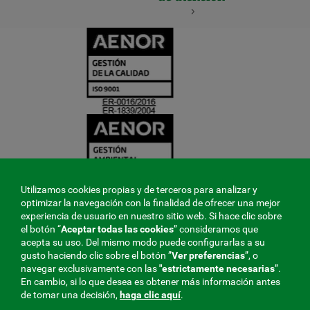
CERTIFICADO
Y
ACREDITACIO
Utilizamos cookies propias y de terceros para analizar y
optimizar la navegación con la finalidad de ofrecer una mejor
experiencia de usuario en nuestro sitio web. Si hace clic sobre
el botón “
Aceptar todas las cookies
” consideramos que
acepta su uso. Del mismo modo puede configurarlas a su
gusto haciendo clic sobre el botón ”
Ver preferencias
”, o
navegar exclusivamente con las
"estrictamente
necesarias
”.
En cambio, si lo que desea es obtener más información antes
de tomar una decisión,
haga clic aquí
.