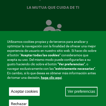
LA MUTUA QUE CUIDA DE TI
La
Mutua
que
cuida
de
Utilizamos cookies propias y de terceros para analizar y
ti
optimizar la navegación con la finalidad de ofrecer una mejor
experiencia de usuario en nuestro sitio web. Si hace clic sobre
el botón “
Aceptar todas las cookies
” consideramos que
acepta su uso. Del mismo modo puede configurarlas a su
MENÚ
gusto haciendo clic sobre el botón ”
Ver preferencias
”, o
navegar exclusivamente con las
"estrictamente
necesarias
”.
REDES
En cambio, si lo que desea es obtener más información antes
de tomar una decisión,
haga clic aquí
.
SOCIALES
Perfil de contratante
|
Cookies
|
Aviso legal
|
Privacidad
V20
Aceptar cookies
Ver preferencias
Mutua Colaboradora con la Seguridad Social, 275.
Fraternidad-Muprespa 2026
Rechazar