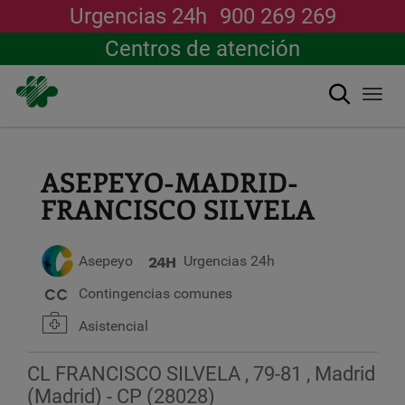
Urgencias 24h
900 269 269
Centros de atención
Buscar
Togg
navi
Pasar
al
contenido
ASEPEYO-MADRID-
principal
FRANCISCO SILVELA
Asepeyo
Urgencias 24h
Contingencias comunes
Asistencial
CL FRANCISCO SILVELA , 79-81 , Madrid
(Madrid) - CP (28028)