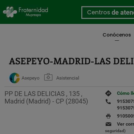
Centros
de aten
Conócenos
Pasar
al
contenido
ASEPEYO-MADRID-LAS DELI
principal
Asepeyo
Asistencial
PP DE LAS DELICIAS , 135 ,
Cómo ll
Madrid (Madrid) - CP (28045)
915307
915307
910500
Ver cor
seguridad)