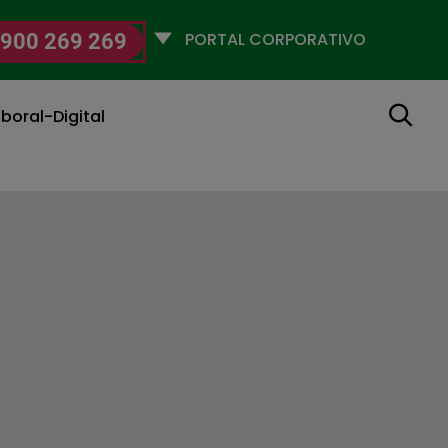
Selecciona
900 269 269
un
perfil
Buscar
boral-Digital