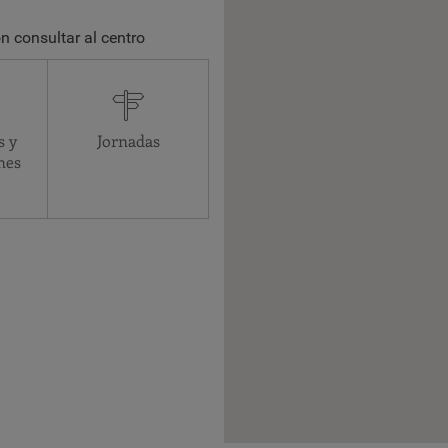
n consultar al centro
s y
Jornadas
nes