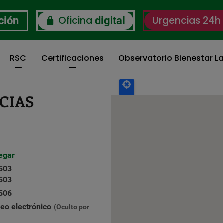
Oficina
Urgencias 24h
ción
digital
RSC
Certificaciones
Observatorio Bienestar La
CIAS
egar
503
503
506
reo electrónico
(Oculto por