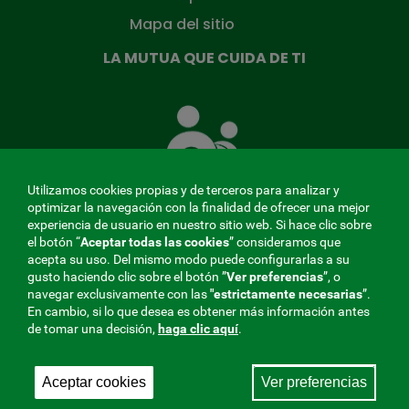
Mapa del sitio
LA MUTUA QUE CUIDA DE TI
La
Mutua
que
cuida
de
Utilizamos cookies propias y de terceros para analizar y
ti
optimizar la navegación con la finalidad de ofrecer una mejor
experiencia de usuario en nuestro sitio web. Si hace clic sobre
el botón “
Aceptar todas las cookies
” consideramos que
acepta su uso. Del mismo modo puede configurarlas a su
MENÚ
gusto haciendo clic sobre el botón ”
Ver preferencias
”, o
navegar exclusivamente con las
"estrictamente
necesarias
”.
REDES
En cambio, si lo que desea es obtener más información antes
de tomar una decisión,
haga clic aquí
.
SOCIALES
Perfil de contratante
|
Cookies
|
Aviso legal
|
Privacidad
V20
Aceptar cookies
Ver preferencias
Mutua Colaboradora con la Seguridad Social, 275.