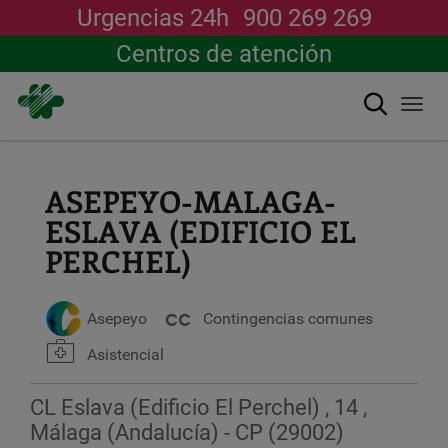
Urgencias 24h
900 269 269
Centros de atención
Buscar
Togg
navi
Pasar
al
contenido
ASEPEYO-MALAGA-
principal
ESLAVA (EDIFICIO EL
PERCHEL)
Asepeyo
Contingencias comunes
Asistencial
CL Eslava (Edificio El Perchel) , 14 ,
Málaga (Andalucía) - CP (29002)