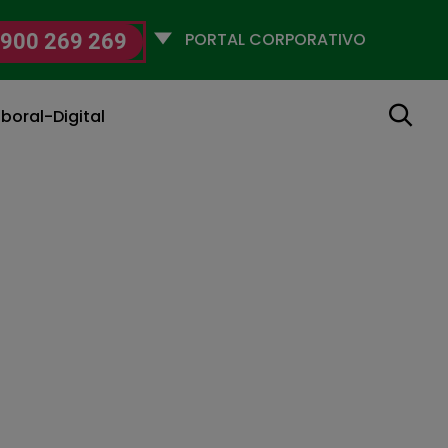
Selecciona
900 269 269
un
perfil
Buscar
boral-Digital