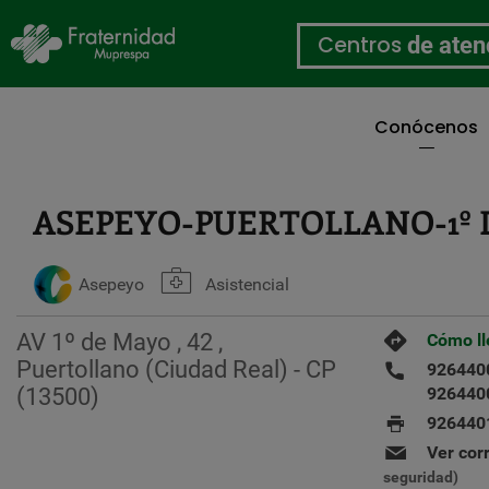
Centros
de aten
Conócenos
Pasar
al
contenido
ASEPEYO-PUERTOLLANO-1º
principal
Asepeyo
Asistencial
AV 1º de Mayo , 42 ,
Cómo ll
Puertollano (Ciudad Real) - CP
926440
(13500)
926440
926440
Ver cor
seguridad)