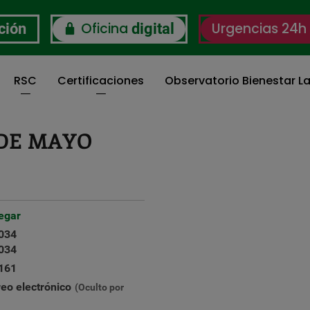
Oficina
Urgencias 24h
ción
digital
RSC
Certificaciones
Observatorio Bienestar La
 DE MAYO
egar
034
034
161
reo electrónico
(Oculto por