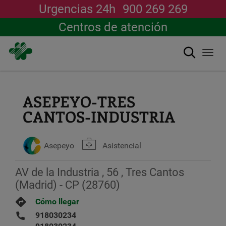
Urgencias 24h
900 269 269
Centros de atención
Buscar
Togg
navi
Pasar
al
contenido
ASEPEYO-TRES
principal
CANTOS-INDUSTRIA
Asepeyo
Asistencial
AV de la Industria , 56 , Tres Cantos
(Madrid) - CP (28760)
Cómo llegar
918030234