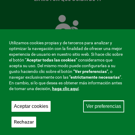
La
Mutua
que
cuida
de
Utilizamos cookies propias y de terceros para analizar y
ti
optimizar la navegación con la finalidad de ofrecer una mejor
experiencia de usuario en nuestro sitio web. Si hace clic sobre
el botón “
Aceptar todas las cookies
” consideramos que
acepta su uso. Del mismo modo puede configurarlas a su
MENÚ
gusto haciendo clic sobre el botón ”
Ver preferencias
”, o
navegar exclusivamente con las
"estrictamente
necesarias
”.
REDES
En cambio, si lo que desea es obtener más información antes
de tomar una decisión,
haga clic aquí
.
SOCIALES
Perfil de contratante
|
Cookies
|
Aviso legal
|
Privacidad
V20
Aceptar cookies
Ver preferencias
Mutua Colaboradora con la Seguridad Social, 275.
Fraternidad-Muprespa 2026
Rechazar
Guardar
Castellano