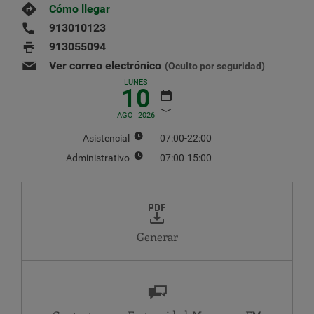
Cómo llegar
913010123
913055094
Ver correo electrónico
(Oculto por seguridad)
LUNES
10
AGO
2026
Asistencial
07:00-22:00
Administrativo
07:00-15:00
AGOSTO
2026
LU
MA
MI
JU
VI
SA
DO
1
2
Generar
3
4
5
6
7
8
9
10
11
12
13
14
15
16
17
18
19
20
21
22
23
24
25
26
27
28
29
30