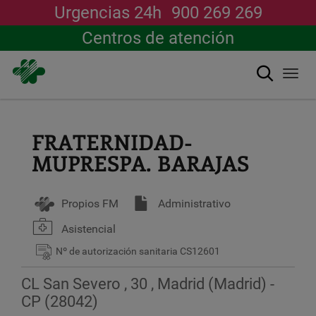
Urgencias 24h
900 269 269
Centros de atención
Buscar
Togg
navi
Pasar
al
contenido
FRATERNIDAD-
principal
MUPRESPA. BARAJAS
Propios FM
Administrativo
Asistencial
Nº de autorización sanitaria
CS12601
CL San Severo , 30 , Madrid (Madrid) -
CP (28042)