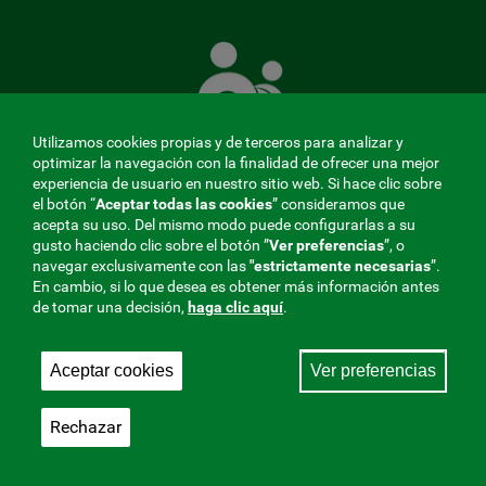
La
Mutua
que
cuida
de
Utilizamos cookies propias y de terceros para analizar y
ti
optimizar la navegación con la finalidad de ofrecer una mejor
experiencia de usuario en nuestro sitio web. Si hace clic sobre
el botón “
Aceptar todas las cookies
” consideramos que
acepta su uso. Del mismo modo puede configurarlas a su
MENÚ
gusto haciendo clic sobre el botón ”
Ver preferencias
”, o
navegar exclusivamente con las
"estrictamente
necesarias
”.
REDES
En cambio, si lo que desea es obtener más información antes
de tomar una decisión,
haga clic aquí
.
SOCIALES
Perfil de contratante
|
Cookies
|
Aviso legal
|
Privacidad
V20
Aceptar cookies
Ver preferencias
Mutua Colaboradora con la Seguridad Social, 275.
Fraternidad-Muprespa 2026
Rechazar
Guardar
Castellano