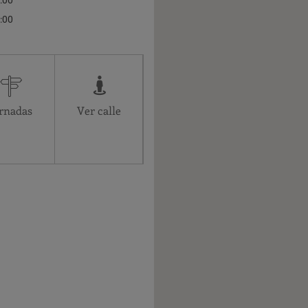
:00
:00
Administrativo
15:00-20:00
15:00-20:00
15:00-20:00
rnadas
Ver calle
15:00-20:00
Cerrado
Cerrado
15:00-20:00