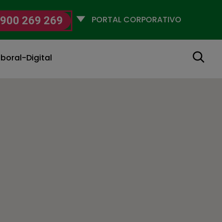
Selecciona
900 269 269
un
perfil
Buscar
boral-Digital