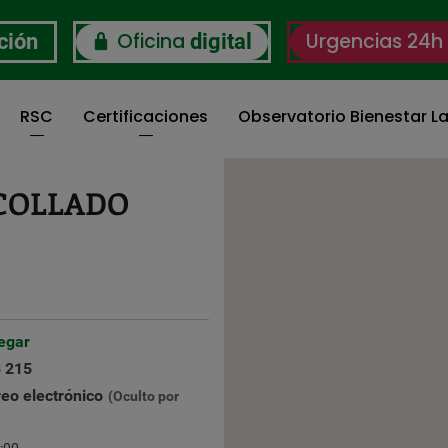
Oficina
Urgencias 24h
ción
digital
RSC
Certificaciones
Observatorio Bienestar La
COLLADO
egar
 215
reo electrónico
(Oculto por