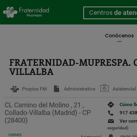
Centros
de aten
Conócenos
Pasar
al
contenido
FRATERNIDAD-MUPRESPA. 
principal
VILLALBA
Propios FM
Administrativo
Asistencial
CL Camino del Molino , 21 ,
Cómo ll
Collado-Villalba (Madrid) - CP
917 438
(28400)
Ver cor
seguridad)
VIERNES