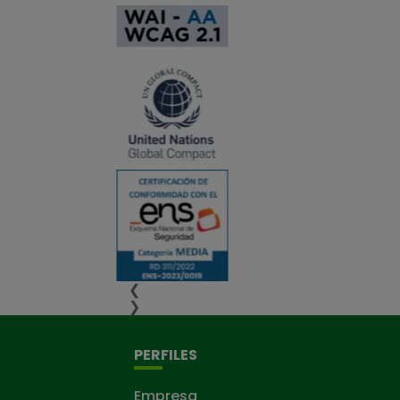
❮
❯
PERFILES
Empresa