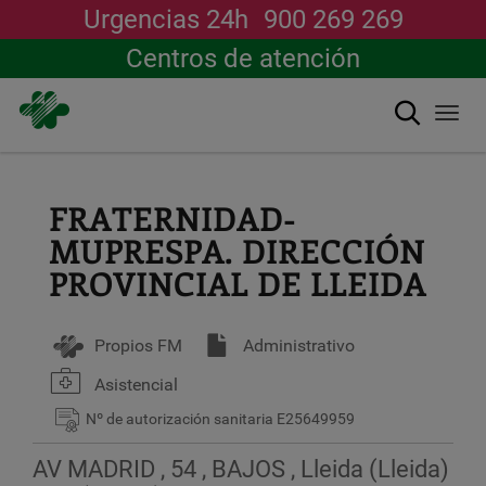
Urgencias 24h
900 269 269
Centros de atención
Buscar
Togg
navi
Pasar
al
contenido
FRATERNIDAD-
principal
MUPRESPA. DIRECCIÓN
PROVINCIAL DE LLEIDA
Propios FM
Administrativo
Asistencial
Nº de autorización sanitaria
E25649959
AV MADRID , 54 , BAJOS , Lleida (Lleida)