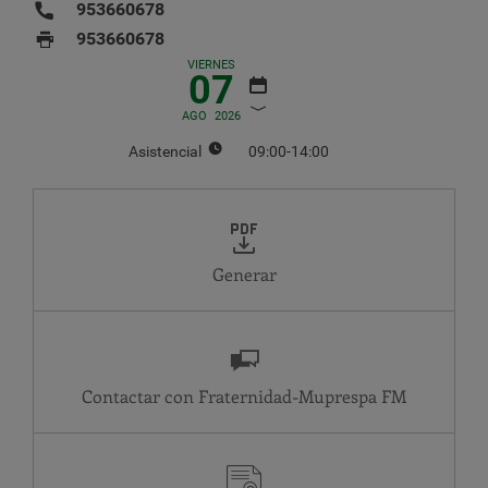
953660678
953660678
VIERNES
07
AGO
2026
Asistencial
09:00-14:00
AGOSTO
2026
LU
MA
MI
JU
VI
SA
DO
1
2
Generar
3
4
5
6
7
8
9
10
11
12
13
14
15
16
17
18
19
20
21
22
23
24
25
26
27
28
29
30
Contactar con Fraternidad-Muprespa
31
Asistencial
MA
09:00-14:00