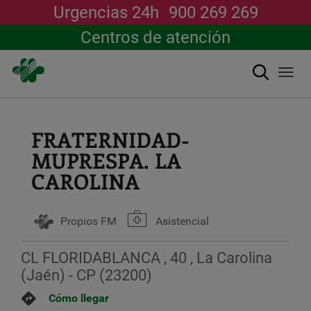
Urgencias 24h
900 269 269
Centros de atención
Buscar
Togg
navi
Pasar
al
contenido
FRATERNIDAD-
principal
MUPRESPA. LA
CAROLINA
Propios FM
Asistencial
CL FLORIDABLANCA , 40 , La Carolina
(Jaén) - CP (23200)
Cómo llegar