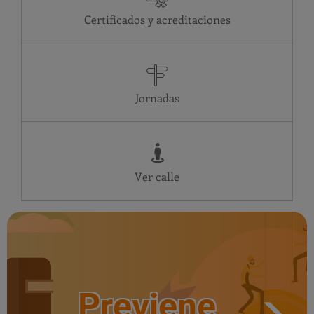
MI
09:00-14:00
Certificados y acreditaciones
JU
09:00-14:00
VI
09:00-14:00
SA
Cerrado
DO
Cerrado
LU
09:00-14:00
Jornadas
Ver calle
Previene