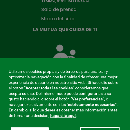
Trabaje en la mutua
Sala de prensa
Mapa del sitio
LA MUTUA QUE CUIDA DE TI
La
Mutua
que
cuida
de
Utilizamos cookies propias y de terceros para analizar y
ti
optimizar la navegación con la finalidad de ofrecer una mejor
experiencia de usuario en nuestro sitio web. Si hace clic sobre
el botón “
Aceptar todas las cookies
” consideramos que
acepta su uso. Del mismo modo puede configurarlas a su
MENÚ
gusto haciendo clic sobre el botón ”
Ver preferencias
”, o
navegar exclusivamente con las
"estrictamente
necesarias
”.
REDES
En cambio, si lo que desea es obtener más información antes
de tomar una decisión,
haga clic aquí
.
SOCIALES
Perfil de contratante
|
Cookies
|
Aviso legal
|
Privacidad