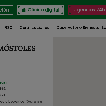
Oficina
Urgencias 24h
ción
digital
RSC
Certificaciones
Observatorio Bienestar La
MÓSTOLES
egar
862
271
reo electrónico
(Oculto por