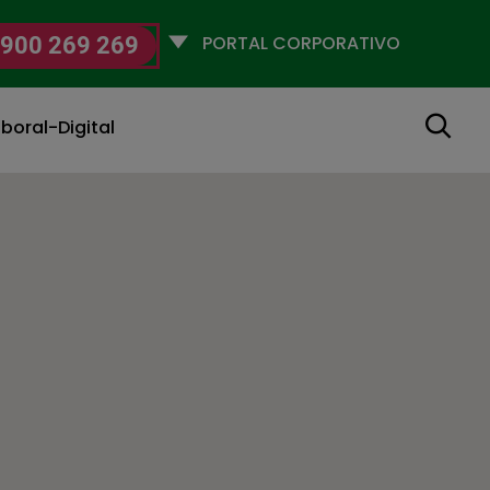
Selecciona
900 269 269
un
perfil
Buscar
boral-Digital