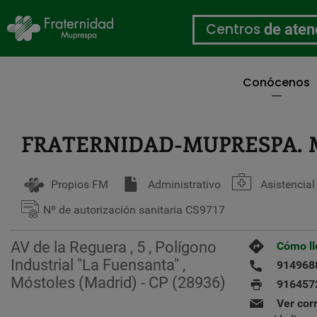
Centros
de aten
Conócenos
Pasar
al
contenido
FRATERNIDAD-MUPRESPA. 
principal
Propios FM
Administrativo
Asistencial
Nº de autorización sanitaria
CS9717
AV de la Reguera , 5 , Polígono
Cómo ll
Industrial "La Fuensanta" ,
914968
Móstoles (Madrid) - CP (28936)
916457
Ver cor