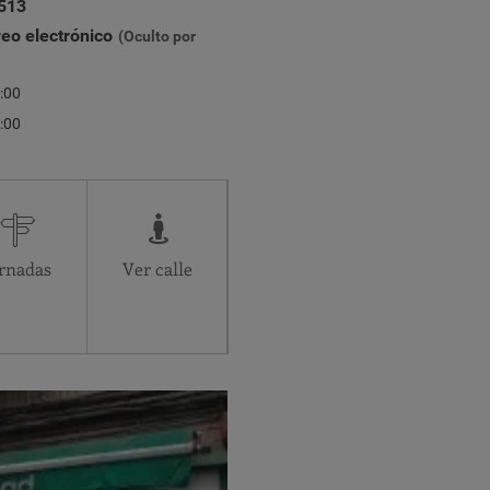
513
reo electrónico
(Oculto por
:00
:00
Administrativo
07:30-15:00
07:30-15:00
07:30-15:00
rnadas
Ver calle
07:30-15:00
07:30-15:00
Cerrado
Cerrado