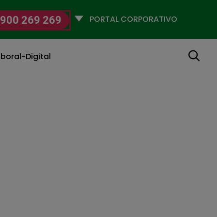
Selecciona
900 269 269
un
perfil
Buscar
boral-Digital