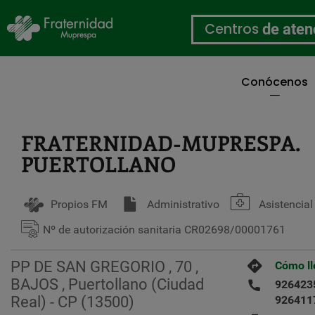
Centros
de aten
Conócenos
Pasar
al
contenido
FRATERNIDAD-MUPRESPA.
principal
PUERTOLLANO
Propios FM
Administrativo
Asistencial
Nº de autorización sanitaria
CR02698/00001761
PP DE SAN GREGORIO , 70 ,
Cómo ll
BAJOS , Puertollano (Ciudad
926423
Real) - CP (13500)
926411