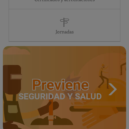
DO
Cerrado
LU
24 horas
MA
24 horas
MI
24 horas
Jornadas
Previene
SEGURIDAD Y SALUD