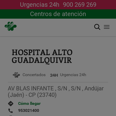
Urgencias 24h
900 269 269
Centros de atención
Buscar
Togg
navi
Pasar
al
contenido
HOSPITAL ALTO
principal
GUADALQUIVIR
Concertados
Urgencias 24h
AV BLAS INFANTE , S/N , S/N , Andújar
(Jaén) - CP (23740)
Cómo llegar
953021400