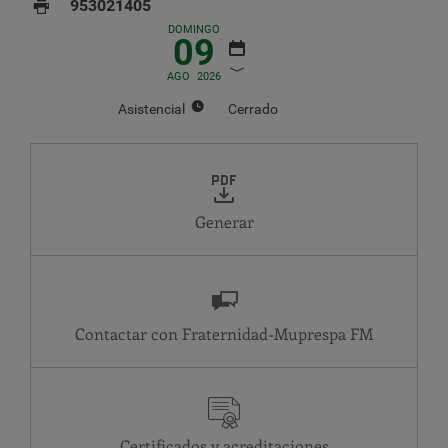
953021405
DOMINGO
09
AGO
2026
Asistencial
Cerrado
AGOSTO
2026
LU
MA
MI
JU
VI
SA
DO
1
2
Generar
3
4
5
6
7
8
9
10
11
12
13
14
15
16
17
18
19
20
21
22
23
24
25
26
27
28
29
30
Contactar con Fraternidad-Muprespa
31
Asistencial
JU
24 horas
VI
24 horas
Certificados y acreditaciones
SA
Cerrado