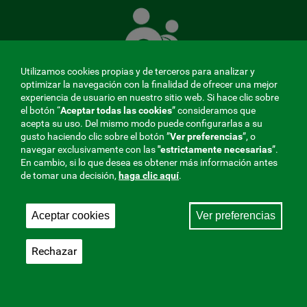
Mutua
que
cuida
de
Utilizamos cookies propias y de terceros para analizar y
ti
optimizar la navegación con la finalidad de ofrecer una mejor
experiencia de usuario en nuestro sitio web. Si hace clic sobre
el botón “
Aceptar todas las cookies
” consideramos que
acepta su uso. Del mismo modo puede configurarlas a su
MENÚ
gusto haciendo clic sobre el botón ”
Ver preferencias
”, o
navegar exclusivamente con las
"estrictamente
necesarias
”.
REDES
En cambio, si lo que desea es obtener más información antes
de tomar una decisión,
haga clic aquí
.
SOCIALES
Perfil de contratante
|
Cookies
|
Aviso legal
|
Privacidad
V20
Aceptar cookies
Ver preferencias
Mutua Colaboradora con la Seguridad Social, 275.
Fraternidad-Muprespa 2026
Rechazar
Guardar
Castellano