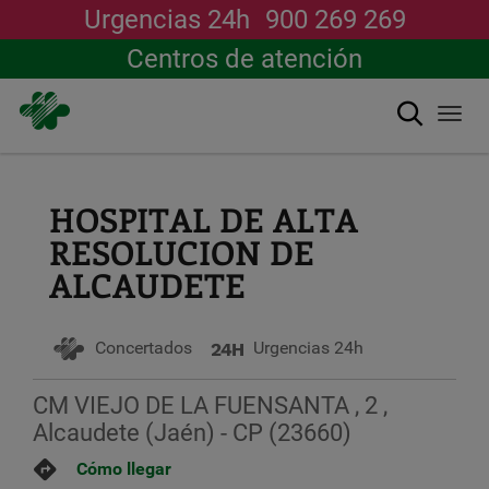
Urgencias 24h
900 269 269
Centros de atención
Buscar
Togg
navi
Pasar
al
contenido
HOSPITAL DE ALTA
principal
RESOLUCION DE
ALCAUDETE
Concertados
Urgencias 24h
CM VIEJO DE LA FUENSANTA , 2 ,
Alcaudete (Jaén) - CP (23660)
Cómo llegar