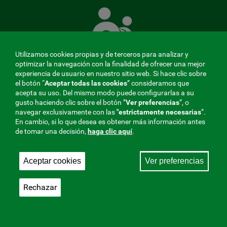
Mutua
que
cuida
de
Utilizamos cookies propias y de terceros para analizar y
ti
optimizar la navegación con la finalidad de ofrecer una mejor
experiencia de usuario en nuestro sitio web. Si hace clic sobre
el botón “
Aceptar todas las cookies
” consideramos que
acepta su uso. Del mismo modo puede configurarlas a su
MENÚ
gusto haciendo clic sobre el botón ”
Ver preferencias
”, o
navegar exclusivamente con las
"estrictamente
necesarias
”.
REDES
En cambio, si lo que desea es obtener más información antes
de tomar una decisión,
haga clic aquí
.
SOCIALES
Perfil de contratante
|
Cookies
|
Aviso legal
|
Privacidad
V20
Aceptar cookies
Ver preferencias
Mutua Colaboradora con la Seguridad Social, 275.
Fraternidad-Muprespa 2026
Rechazar
Guardar
Castellano