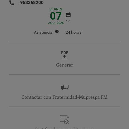
953368200
VIERNES
07
AGO
2026
Asistencial
24 horas
AGOSTO
2026
LU
MA
MI
JU
VI
SA
DO
1
2
Generar
3
4
5
6
7
8
9
10
11
12
13
14
15
16
17
18
19
20
21
22
23
24
25
26
27
28
29
30
Contactar con Fraternidad-Muprespa
31
Asistencial
MA
24 horas
MI
24 horas