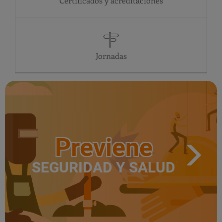
Certificados y acreditaciones
JU
24 horas
VI
24 horas
SA
Cerrado
DO
Cerrado
LU
24 horas
Jornadas
Previene
SEGURIDAD Y SALUD