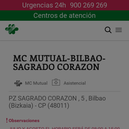
Urgencias 24h
900 269 269
Centros de atención
Buscar
Togg
navi
Pasar
al
contenido
MC MUTUAL-BILBAO-
principal
SAGRADO CORAZON
MC Mutual
Asistencial
PZ SAGRADO CORAZON , 5 , Bilbao
(Bizkaia) - CP (48011)
Observaciones
JULIO Y AGOSTO EL HORARIO SERÁ DE 08:00 A 15:00