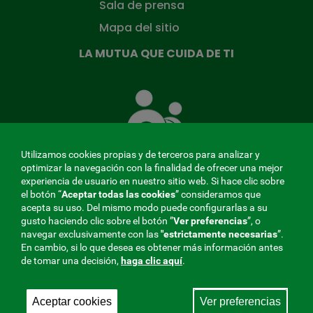
Sala de prensa
Mapa del sitio
LA MUTUA QUE CUIDA DE TI
La
Mutua
que
cuida
de
Utilizamos cookies propias y de terceros para analizar y
ti
optimizar la navegación con la finalidad de ofrecer una mejor
experiencia de usuario en nuestro sitio web. Si hace clic sobre
el botón “
Aceptar todas las cookies
” consideramos que
acepta su uso. Del mismo modo puede configurarlas a su
MENÚ
gusto haciendo clic sobre el botón ”
Ver preferencias
”, o
navegar exclusivamente con las
"estrictamente
necesarias
”.
REDES
En cambio, si lo que desea es obtener más información antes
de tomar una decisión,
haga clic aquí
.
SOCIALES
Perfil de contratante
|
Cookies
|
Aviso legal
|
Privacidad
V20
Aceptar cookies
Ver preferencias
Mutua Colaboradora con la Seguridad Social, 275.