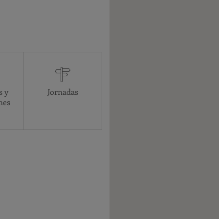
Asistencial
24 horas
24 horas
24 horas
s y
Jornadas
24 horas
nes
24 horas
24 horas
24 horas