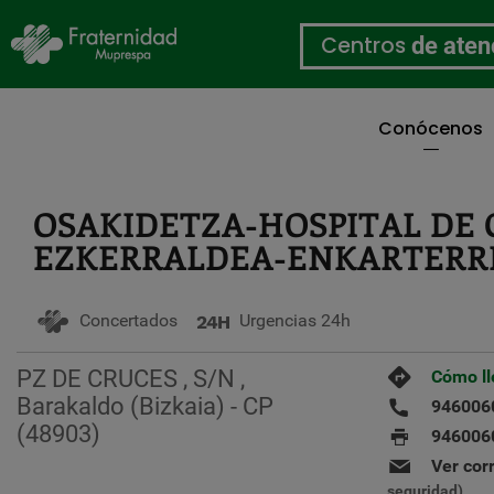
Centros
de aten
Conócenos
Pasar
al
contenido
OSAKIDETZA-HOSPITAL DE 
principal
EZKERRALDEA-ENKARTERRI
Concertados
Urgencias 24h
PZ DE CRUCES , S/N ,
Cómo ll
Barakaldo (Bizkaia) - CP
946006
(48903)
946006
Ver cor
seguridad)