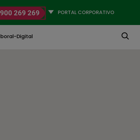
Selecciona
900 269 269
un
perfil
Buscar
boral-Digital