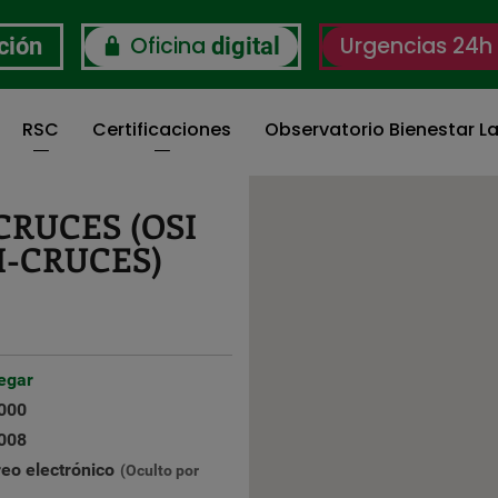
Oficina
Urgencias 24h
ción
digital
RSC
Certificaciones
Observatorio Bienestar La
CRUCES (OSI
-CRUCES)
egar
000
008
reo electrónico
(Oculto por