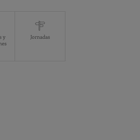
Asistencial
24 horas
24 horas
24 horas
s y
Jornadas
24 horas
nes
24 horas
24 horas
24 horas