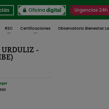
Oficina
Urgencias 24h
ción
digital
RSC
Certificaciones
Observatorio Bienestar La
 URDULIZ -
IBE)
egar
800