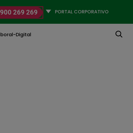
Selecciona
900 269 269
un
perfil
Buscar
boral-Digital