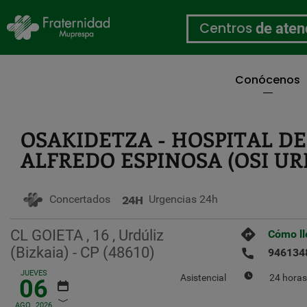
Centros
de aten
Conócenos
Pasar
al
contenido
OSAKIDETZA - HOSPITAL DE
principal
ALFREDO ESPINOSA (OSI UR
Concertados
Urgencias 24h
CL GOIETA , 16 , Urdúliz
Cómo ll
(Bizkaia) - CP (48610)
946134
JUEVES
Asistencial
24 horas
06
AGO
2026