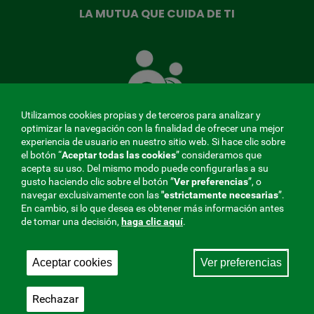
LA MUTUA QUE CUIDA DE TI
La
Mutua
que
cuida
de
Utilizamos cookies propias y de terceros para analizar y
ti
optimizar la navegación con la finalidad de ofrecer una mejor
experiencia de usuario en nuestro sitio web. Si hace clic sobre
el botón “
Aceptar todas las cookies
” consideramos que
acepta su uso. Del mismo modo puede configurarlas a su
MENÚ
gusto haciendo clic sobre el botón ”
Ver preferencias
”, o
navegar exclusivamente con las
"estrictamente
necesarias
”.
REDES
En cambio, si lo que desea es obtener más información antes
de tomar una decisión,
haga clic aquí
.
SOCIALES
Perfil de contratante
|
Cookies
|
Aviso legal
|
Privacidad
V20
Aceptar cookies
Ver preferencias
Mutua Colaboradora con la Seguridad Social, 275.
Fraternidad-Muprespa 2026
Rechazar