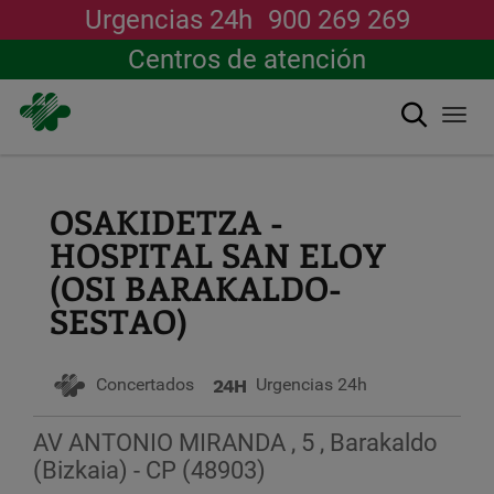
Urgencias 24h
900 269 269
Centros de atención
Buscar
Togg
navi
Pasar
al
contenido
OSAKIDETZA -
principal
HOSPITAL SAN ELOY
(OSI BARAKALDO-
SESTAO)
Concertados
Urgencias 24h
AV ANTONIO MIRANDA , 5 , Barakaldo
(Bizkaia) - CP (48903)