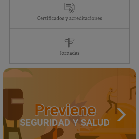
MA
24 horas
MI
24 horas
Certificados y acreditaciones
JU
24 horas
VI
24 horas
SA
24 horas
DO
24 horas
LU
24 horas
Jornadas
Previene
SEGURIDAD Y SALUD