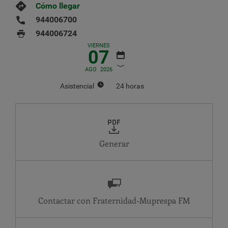
Cómo llegar
944006700
944006724
VIERNES
07
AGO
2026
Asistencial
24 horas
AGOSTO
2026
LU
MA
MI
JU
VI
SA
DO
1
2
Generar
3
4
5
6
7
8
9
10
11
12
13
14
15
16
17
18
19
20
21
22
23
24
25
26
27
28
29
30
Contactar con Fraternidad-Muprespa
31
Asistencial