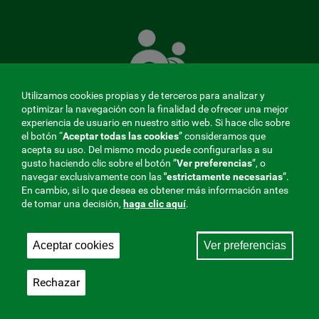
La
Mutua
que
cuida
de
Utilizamos cookies propias y de terceros para analizar y
ti
optimizar la navegación con la finalidad de ofrecer una mejor
experiencia de usuario en nuestro sitio web. Si hace clic sobre
el botón “
Aceptar todas las cookies
” consideramos que
acepta su uso. Del mismo modo puede configurarlas a su
MENÚ
gusto haciendo clic sobre el botón ”
Ver preferencias
”, o
navegar exclusivamente con las
"estrictamente
necesarias
”.
REDES
En cambio, si lo que desea es obtener más información antes
de tomar una decisión,
haga clic aquí
.
SOCIALES
Perfil de contratante
|
Cookies
|
Aviso legal
|
Privacidad
V20
Aceptar cookies
Ver preferencias
Mutua Colaboradora con la Seguridad Social, 275.
Fraternidad-Muprespa 2026
Rechazar
Guardar
Castellano