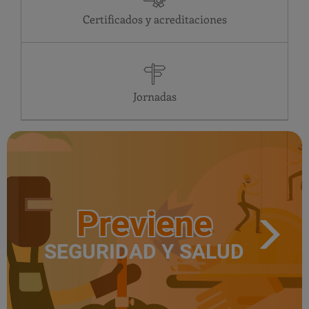
VI
24 horas
Certificados y acreditaciones
SA
24 horas
DO
24 horas
LU
24 horas
MA
24 horas
MI
24 horas
Jornadas
Previene
SEGURIDAD Y SALUD