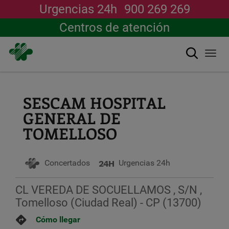
Urgencias 24h
900 269 269
Centros de atención
Buscar
Togg
navi
Pasar
al
contenido
SESCAM HOSPITAL
principal
GENERAL DE
TOMELLOSO
Concertados
Urgencias 24h
CL VEREDA DE SOCUELLAMOS , S/N ,
Tomelloso (Ciudad Real) - CP (13700)
Cómo llegar