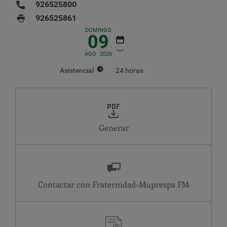
926525800
926525861
DOMINGO
09
AGO
2026
Asistencial
24 horas
AGOSTO
2026
LU
MA
MI
JU
VI
SA
DO
1
2
Generar
3
4
5
6
7
8
9
10
11
12
13
14
15
16
17
18
19
20
21
22
23
24
25
26
27
28
29
30
Contactar con Fraternidad-Muprespa
31
Asistencial
JU
24 horas