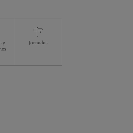
Asistencial
24 horas
24 horas
24 horas
s y
Jornadas
24 horas
nes
24 horas
24 horas
24 horas