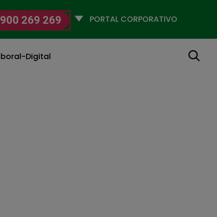
Selecciona
900 269 269
un
perfil
Buscar
boral-Digital