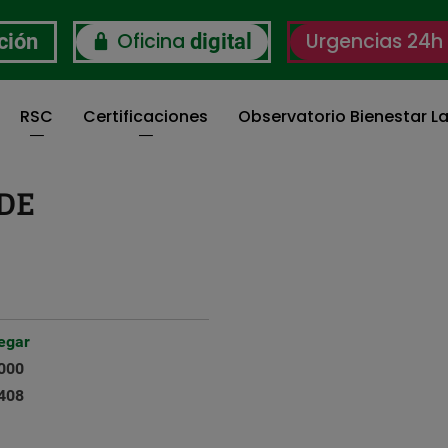
Oficina
Urgencias 24h
ción
digital
RSC
Certificaciones
Observatorio Bienestar La
DE
egar
000
408