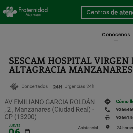
Centros
de aten
Conócenos
Pasar
al
contenido
SESCAM HOSPITAL VIRGEN 
principal
ALTAGRACIA MANZANARES
Concertados
Urgencias 24h
AV EMILIANO GARCIA ROLDÁN
Cómo ll
, 2 , Manzanares (Ciudad Real) -
926646
CP (13200)
926614
JUEVES
Asistencial
24 horas
06