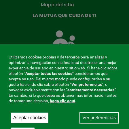
Mapa del sitio
LA MUTUA QUE CUIDA DE TI
La
Mutua
que
cuida
de
Utilizamos cookies propias y de terceros para analizar y
ti
optimizar la navegación con la finalidad de ofrecer una mejor
experiencia de usuario en nuestro sitio web. Si hace clic sobre
el botón “
Aceptar todas las cookies
” consideramos que
acepta su uso. Del mismo modo puede configurarlas a su
MENÚ
gusto haciendo clic sobre el botón ”
Ver preferencias
”, o
navegar exclusivamente con las
"estrictamente
necesarias
”.
REDES
En cambio, si lo que desea es obtener más información antes
de tomar una decisión,
haga clic aquí
.
SOCIALES
Perfil de contratante
|
Cookies
|
Aviso legal
|
Privacidad
V20
Aceptar cookies
Ver preferencias
Mutua Colaboradora con la Seguridad Social, 275.
Fraternidad-Muprespa 2026