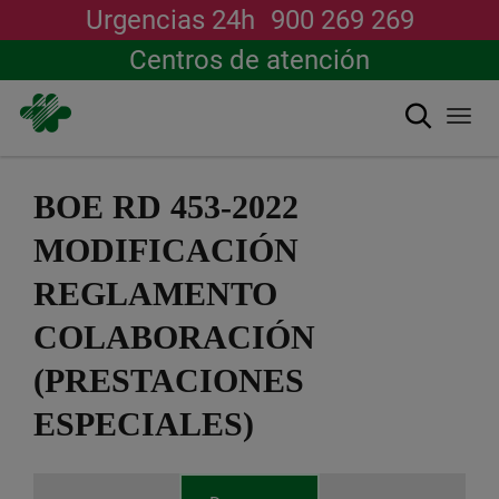
Urgencias 24h
900 269 269
Centros de atención
Buscar
Togg
navi
Pasar
al
BOE RD 453-2022
contenido
principal
MODIFICACIÓN
REGLAMENTO
COLABORACIÓN
(PRESTACIONES
ESPECIALES)