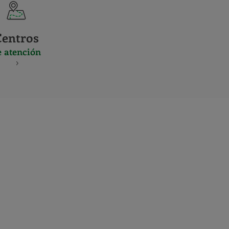
Centros
e atención
S
NES