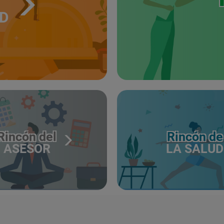
UD
Rincón del
Rincón de
ASESOR
LA SALUD