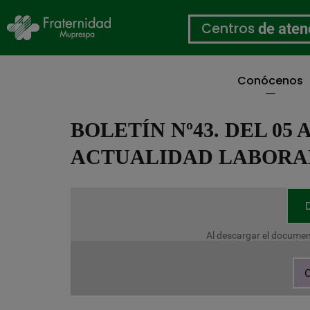
Centros
de aten
Conócenos
Pasar
al
BOLETÍN Nº43. DEL 05 
contenido
principal
ACTUALIDAD LABORA
Al descargar el documen
C