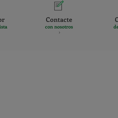
or
Contacte
ista
con nosotros
d
CERTIFICADO
Y
ACREDITACIO