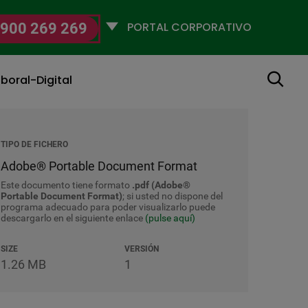
Selecciona
900 269 269
un
perfil
Buscar
boral-Digital
TIPO DE FICHERO
Adobe® Portable Document Format
Este documento tiene formato
.pdf (Adobe®
Portable Document Format)
; si usted no dispone del
programa adecuado para poder visualizarlo puede
descargarlo en el siguiente enlace
(pulse aquí)
SIZE
VERSIÓN
1.26 MB
1