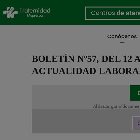
Centros
de aten
Conócenos
Pasar
al
BOLETÍN Nº57, DEL 12 
contenido
principal
ACTUALIDAD LABORA
Al descargar el documen
C