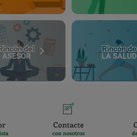
Rincón del
Rincón de
ASESOR
LA SALUD
or
Contacte
ista
con nosotros
d