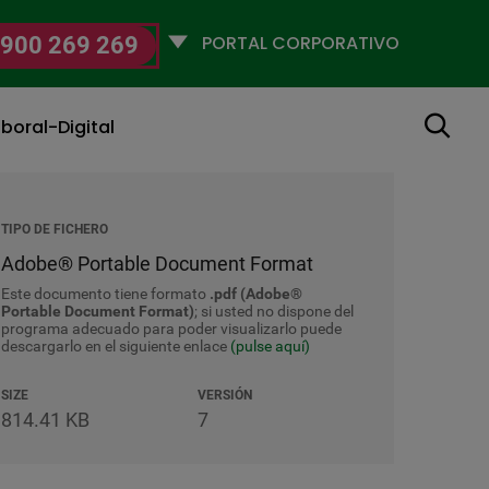
Selecciona
900 269 269
un
perfil
Buscar
boral-Digital
TIPO DE FICHERO
Adobe® Portable Document Format
Este documento tiene formato
.pdf (Adobe®
Portable Document Format)
; si usted no dispone del
programa adecuado para poder visualizarlo puede
descargarlo en el siguiente enlace
(pulse aquí)
SIZE
VERSIÓN
814.41 KB
7