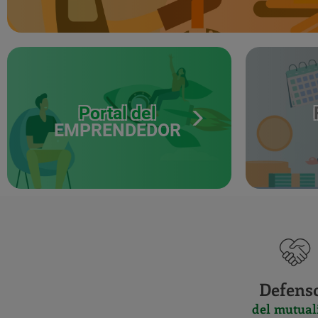
Portal del
EMPRENDEDOR
Defens
del mutual