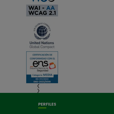
❮
❯
PERFILES