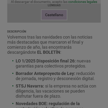
Al descargar el documento, acepto las
condiciones legales
LENGUAS
Castellano
DESCRIPCIÓN
Volvemos tras las navidades
con las noticias
más destacadas que marca
ron
el final y
comienzo de año, las encontrarás
descargándote
EL BOLETÍN
:
LO 1/2025 Disposición final
26
:
nuevas
garantías para colectivos protegidos.
Borrador Anteproyecto de Ley:
reducción
de jornada, registro y desconexión digital.
S
TSJ Navarra:
si la empresa no actúa con
diligencia, las vacaciones se pueden
disfrutar fuera de plazo.
Novedades
BOE: regulación de la