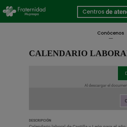
Centros
de aten
Conócenos
Pasar
al
CALENDARIO LABORAL
contenido
principal
Al descargar el documen
C
DESCRIPCIÓN
Calendario laboral de Castilla y León para el añ