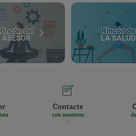
Rincón del
Rincón de
ASESOR
LA SALUD
or
Contacte
ista
con nosotros
d