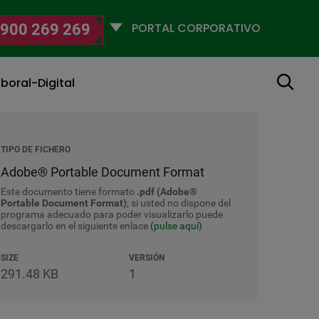
Selecciona
900 269 269
un
perfil
Buscar
boral-Digital
TIPO DE FICHERO
Adobe® Portable Document Format
Este documento tiene formato
.pdf (Adobe®
Portable Document Format)
; si usted no dispone del
programa adecuado para poder visualizarlo puede
descargarlo en el siguiente enlace
(pulse aquí)
SIZE
VERSIÓN
291.48 KB
1