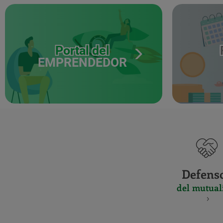
Portal del
EMPRENDEDOR
Defens
del mutual