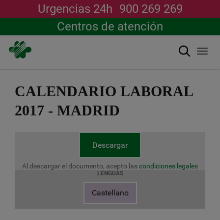
Urgencias 24h
900 269 269
Centros de atención
Buscar
Togg
navi
Pasar
al
CALENDARIO LABORAL
contenido
principal
2017 - MADRID
Descargar
Al descargar el documento, acepto las
condiciones legales
LENGUAS
Castellano