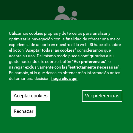
La
Mutua
que
cuida
de
Utilizamos cookies propias y de terceros para analizar y
ti
optimizar la navegación con la finalidad de ofrecer una mejor
experiencia de usuario en nuestro sitio web. Si hace clic sobre
el botón “
Aceptar todas las cookies
” consideramos que
acepta su uso. Del mismo modo puede configurarlas a su
MENÚ
gusto haciendo clic sobre el botón ”
Ver preferencias
”, o
navegar exclusivamente con las
"estrictamente
necesarias
”.
REDES
En cambio, si lo que desea es obtener más información antes
de tomar una decisión,
haga clic aquí
.
SOCIALES
Perfil de contratante
|
Cookies
|
Aviso legal
|
Privacidad
V20
Aceptar cookies
Ver preferencias
Mutua Colaboradora con la Seguridad Social, 275.
Fraternidad-Muprespa 2026
Rechazar
Guardar
Castellano