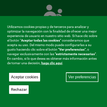
La
Mutua
que
cuida
de
Utilizamos cookies propias y de terceros para analizar y
ti
optimizar la navegación con la finalidad de ofrecer una mejor
experiencia de usuario en nuestro sitio web. Si hace clic sobre
el botón “
Aceptar todas las cookies
” consideramos que
acepta su uso. Del mismo modo puede configurarlas a su
MENÚ
gusto haciendo clic sobre el botón ”
Ver preferencias
”, o
navegar exclusivamente con las
"estrictamente
necesarias
”.
REDES
En cambio, si lo que desea es obtener más información antes
de tomar una decisión,
haga clic aquí
.
SOCIALES
Perfil de contratante
|
Cookies
|
Aviso legal
|
Privacidad
V20
Aceptar cookies
Ver preferencias
Mutua Colaboradora con la Seguridad Social, 275.
Fraternidad-Muprespa 2026
Rechazar
Guardar
Castellano