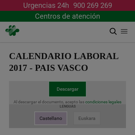
Urgencias 24h
900 269 269
Centros de atención
Buscar
Togg
navi
Pasar
al
CALENDARIO LABORAL
contenido
principal
2017 - PAIS VASCO
Descargar
Al descargar el documento, acepto las
condiciones legales
LENGUAS
Castellano
Euskara