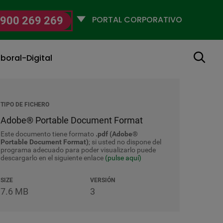
Selecciona
900 269 269
un
perfil
Buscar
boral-Digital
TIPO DE FICHERO
Adobe® Portable Document Format
Este documento tiene formato
.pdf (Adobe®
Portable Document Format)
; si usted no dispone del
programa adecuado para poder visualizarlo puede
descargarlo en el siguiente enlace
(pulse aquí)
SIZE
VERSIÓN
7.6 MB
3