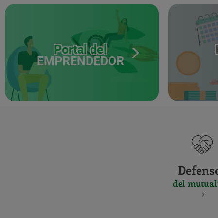
Portal del
EMPRENDEDOR
Defens
del mutual