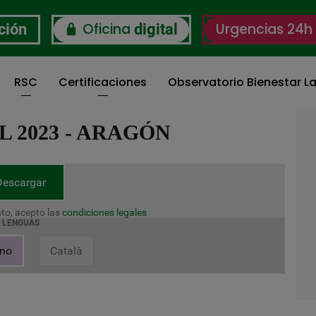
Oficina
Urgencias 24h
ción
digital
RSC
Certificaciones
Observatorio Bienestar La
 2023 - ARAGÓN
Descargar
to, acepto las
condiciones legales
LENGUAS
ano
Català