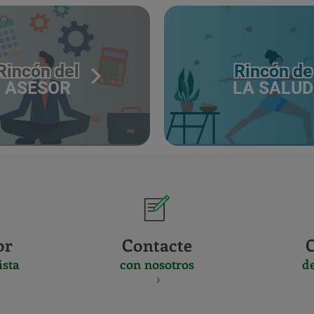
Rincón del
Rincón de
ASESOR
LA SALUD
or
Contacte
ista
con nosotros
d