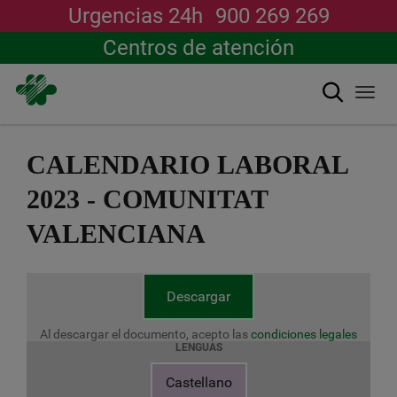
Urgencias 24h
900 269 269
Centros de atención
Buscar
Togg
navi
Pasar
al
CALENDARIO LABORAL
contenido
principal
2023 - COMUNITAT
VALENCIANA
Descargar
Al descargar el documento, acepto las
condiciones legales
LENGUAS
Castellano