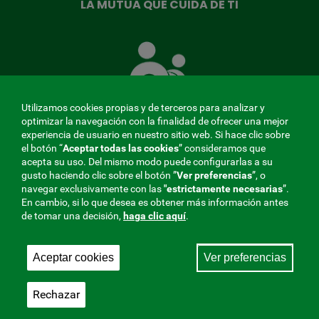
LA MUTUA QUE CUIDA DE TI
La
Mutua
que
cuida
de
Utilizamos cookies propias y de terceros para analizar y
ti
optimizar la navegación con la finalidad de ofrecer una mejor
experiencia de usuario en nuestro sitio web. Si hace clic sobre
el botón “
Aceptar todas las cookies
” consideramos que
acepta su uso. Del mismo modo puede configurarlas a su
MENÚ
gusto haciendo clic sobre el botón ”
Ver preferencias
”, o
navegar exclusivamente con las
"estrictamente
necesarias
”.
REDES
En cambio, si lo que desea es obtener más información antes
de tomar una decisión,
haga clic aquí
.
SOCIALES
Perfil de contratante
|
Cookies
|
Aviso legal
|
Privacidad
V20
Aceptar cookies
Ver preferencias
Mutua Colaboradora con la Seguridad Social, 275.
Fraternidad-Muprespa 2026
Rechazar