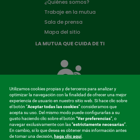
¿Quiénes somos?
Trabaje en la mutua
Sala de prensa
Mapa del sitio
LA MUTUA QUE CUIDA DE TI
La
Mutua
que
cuida
de
Utilizamos cookies propias y de terceros para analizar y
ti
optimizar la navegación con la finalidad de ofrecer una mejor
experiencia de usuario en nuestro sitio web. Si hace clic sobre
el botón “
Aceptar todas las cookies
” consideramos que
acepta su uso. Del mismo modo puede configurarlas a su
MENÚ
gusto haciendo clic sobre el botón ”
Ver preferencias
”, o
navegar exclusivamente con las
"estrictamente
necesarias
”.
REDES
En cambio, si lo que desea es obtener más información antes
de tomar una decisión,
haga clic aquí
.