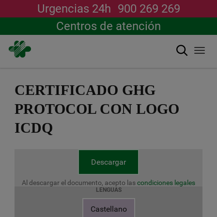
Urgencias 24h
900 269 269
Centros de atención
Buscar
Togg
navi
Pasar
al
CERTIFICADO GHG
contenido
principal
PROTOCOL CON LOGO
ICDQ
Descargar
Al descargar el documento, acepto las
condiciones legales
LENGUAS
Castellano