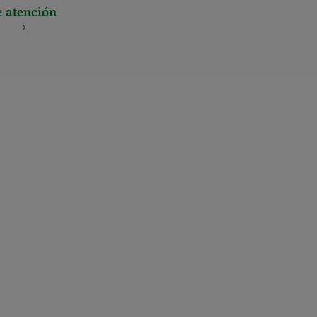
e atención
S
NES