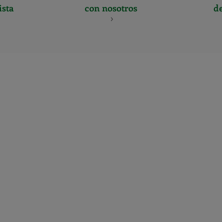
ista
con nosotros
d
CERTIFICADO
Y
ACREDITACIO