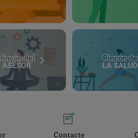
Rincón del
Rincón de
ASESOR
LA SALUD
or
Contacte