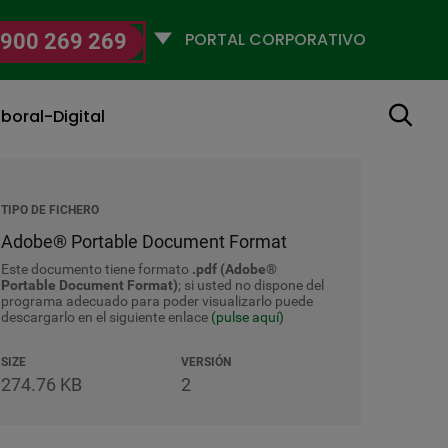
Selecciona
900 269 269
un
perfil
Buscar
boral-Digital
TIPO DE FICHERO
Adobe® Portable Document Format
Este documento tiene formato
.pdf (Adobe®
Portable Document Format)
; si usted no dispone del
programa adecuado para poder visualizarlo puede
descargarlo en el siguiente enlace
(pulse aquí)
SIZE
VERSIÓN
274.76 KB
2