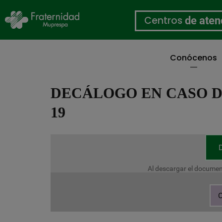
Centros
de aten
Conócenos
Pasar
al
DECÁLOGO EN CASO D
contenido
principal
19
Al descargar el documen
C