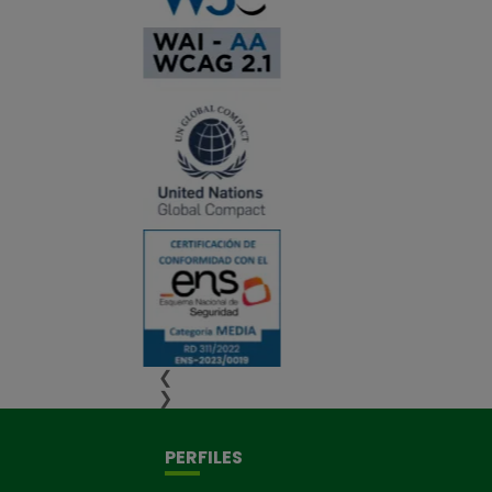
❮
❯
PERFILES