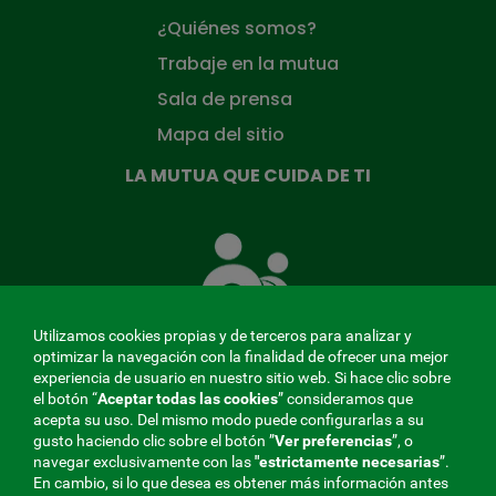
¿Quiénes somos?
Trabaje en la mutua
Sala de prensa
Mapa del sitio
LA MUTUA QUE CUIDA DE TI
La
Mutua
que
cuida
de
Utilizamos cookies propias y de terceros para analizar y
ti
optimizar la navegación con la finalidad de ofrecer una mejor
experiencia de usuario en nuestro sitio web. Si hace clic sobre
el botón “
Aceptar todas las cookies
” consideramos que
acepta su uso. Del mismo modo puede configurarlas a su
MENÚ
gusto haciendo clic sobre el botón ”
Ver preferencias
”, o
navegar exclusivamente con las
"estrictamente
necesarias
”.
REDES
En cambio, si lo que desea es obtener más información antes