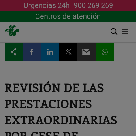
Urgencias 24h
900 269 269
Centros de atención
Buscar
Togg
navi
Pasar
al
contenido
principal
REVISIÓN DE LAS
PRESTACIONES
EXTRAORDINARIAS
POR CESE DE